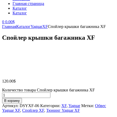
Главная страница
Каталог
Каталог
0
0.00
$
Главная
Каталог
Yaguar
XF
Спойлер крышки багажника XF
Спойлер крышки багажника XF
120.00
$
Количество товара Спойлер крышки багажника XF
В корзину
Артикул:
DSYXF-06
Категории:
XF
,
Yaguar
Метки:
Обвес
Yaguar XF
,
Спойлер XF
,
Тюнинг Yaguar XF