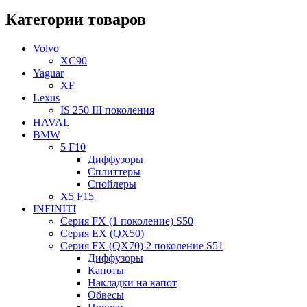
Категории товаров
Volvo
XC90
Yaguar
XF
Lexus
IS 250 III поколения
HAVAL
BMW
5 F10
Диффузоры
Сплиттеры
Спойлеры
X5 F15
INFINITI
Серия FX (1 поколение) S50
Серия EX (QX50)
Серия FX (QX70) 2 поколение S51
Диффузоры
Капоты
Накладки на капот
Обвесы