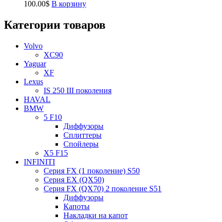
100.00
$
В корзину
Категории товаров
Volvo
XC90
Yaguar
XF
Lexus
IS 250 III поколения
HAVAL
BMW
5 F10
Диффузоры
Сплиттеры
Спойлеры
X5 F15
INFINITI
Серия FX (1 поколение) S50
Серия EX (QX50)
Серия FX (QX70) 2 поколение S51
Диффузоры
Капоты
Накладки на капот