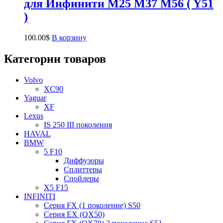
для Инфинити M25 M37 M56 ( Y51
)
100.00
$
В корзину
Категории товаров
Volvo
XC90
Yaguar
XF
Lexus
IS 250 III поколения
HAVAL
BMW
5 F10
Диффузоры
Сплиттеры
Спойлеры
X5 F15
INFINITI
Серия FX (1 поколение) S50
Серия EX (QX50)