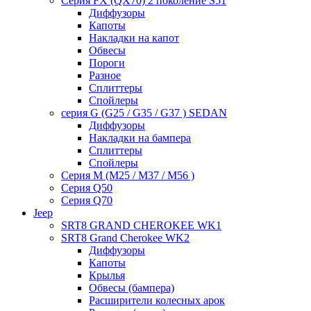
Серия FX (QX70) 2 поколение S51
Диффузоры
Капоты
Накладки на капот
Обвесы
Пороги
Разное
Сплиттеры
Спойлеры
серия G (G25 / G35 / G37 ) SEDAN
Диффузоры
Накладки на бампера
Сплиттеры
Спойлеры
Серия M (M25 / M37 / M56 )
Серия Q50
Серия Q70
Jeep
SRT8 GRAND CHEROKEE WK1
SRT8 Grand Cherokee WK2
Диффузоры
Капоты
Крылья
Обвесы (бампера)
Расширители колесных арок