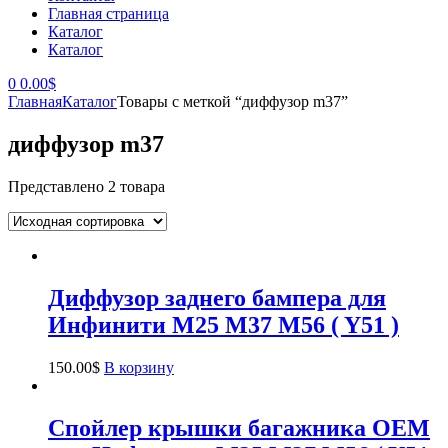
Главная страница
Каталог
Каталог
0
0.00
$
Главная
Каталог
Товары с меткой “диффузор m37”
диффузор m37
Представлено 2 товара
Диффузор заднего бампера для
Инфинити M25 M37 M56 ( Y51 )
150.00
$
В корзину
Спойлер крышки багажника OEM