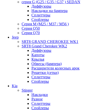
серия G (G25 / G35 / G37 ) SEDAN
Диффузоры
Накладки на бампера
Сплиттеры
Спойлеры
Серия M (M25 / M37 / M56 )
Серия Q50
Серия Q70
Jeep
SRT8 GRAND CHEROKEE WK1
SRT8 Grand Cherokee WK2
Диффузоры
Капоты
Крылья
Обвесы (бампера)
Расширители колесных арок
Решетки (сетки)
Сплиттеры
Спойлеры
Kia
Stinger
Накладки
Разное
Сплиттеры
Спойлеры