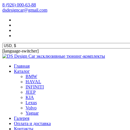
8 (926) 000-63-88
dsdesigncar@gmail.com
[language-switcher]
эксклюзивные тюнинг-комплекты
Главная
Каталог
BMW
HAVAL
INFINITI
JEEP
KIA
Lexus
Volvo
Yaguar
Галерея
Оплата и доставка
Контакты