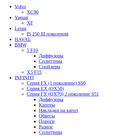
Volvo
XC90
Yaguar
XF
Lexus
IS 250 III поколения
HAVAL
BMW
5 F10
Диффузоры
Сплиттеры
Спойлеры
X5 F15
INFINITI
Серия FX (1 поколение) S50
Серия EX (QX50)
Серия FX (QX70) 2 поколение S51
Диффузоры
Капоты
Накладки на капот
Обвесы
Пороги
Разное
Сплиттеры