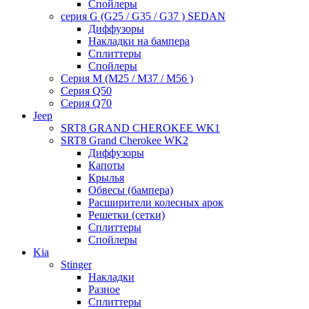
Спойлеры
серия G (G25 / G35 / G37 ) SEDAN
Диффузоры
Накладки на бампера
Сплиттеры
Спойлеры
Серия M (M25 / M37 / M56 )
Серия Q50
Серия Q70
Jeep
SRT8 GRAND CHEROKEE WK1
SRT8 Grand Cherokee WK2
Диффузоры
Капоты
Крылья
Обвесы (бампера)
Расширители колесных арок
Решетки (сетки)
Сплиттеры
Спойлеры
Kia
Stinger
Накладки
Разное
Сплиттеры