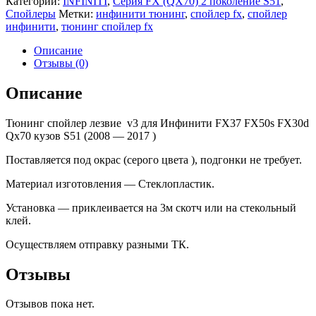
Категории:
INFINITI
,
Серия FX (QX70) 2 поколение S51
,
Спойлеры
Метки:
инфинити тюнинг
,
спойлер fx
,
спойлер
инфинити
,
тюнинг спойлер fx
Описание
Отзывы (0)
Описание
Тюнинг спойлер лезвие v3 для Инфинити FX37 FX50s FX30d
Qx70 кузов S51 (2008 — 2017 )
Поставляется под окрас (серого цвета ), подгонки не требует.
Материал изготовления — Стеклопластик.
Установка — приклеивается на 3м скотч или на стекольный
клей.
Осуществляем отправку разными ТК.
Отзывы
Отзывов пока нет.