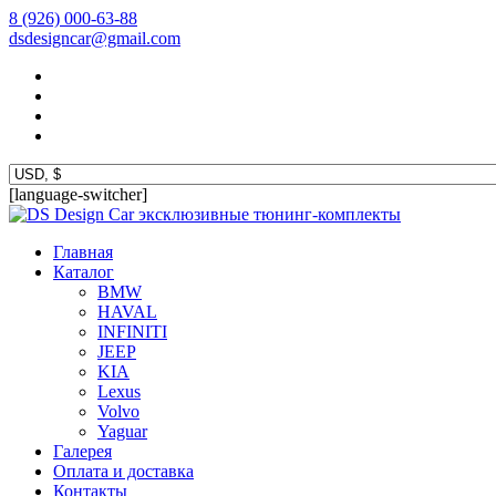
8 (926) 000-63-88
dsdesigncar@gmail.com
[language-switcher]
эксклюзивные тюнинг-комплекты
Главная
Каталог
BMW
HAVAL
INFINITI
JEEP
KIA
Lexus
Volvo
Yaguar
Галерея
Оплата и доставка
Контакты