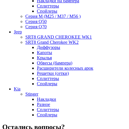
Накладки на бампера
Сплиттеры
Спойлеры
Серия M (M25 / M37 / M56 )
Серия Q50
Серия Q70
Jeep
SRT8 GRAND CHEROKEE WK1
SRT8 Grand Cherokee WK2
Диффузоры
Капоты
Крылья
Обвесы (бампера)
Расширители колесных арок
Решетки (сетки)
Сплиттеры
Спойлеры
Kia
Stinger
Накладки
Разное
Сплиттеры
Спойлеры
Остались вопросы?