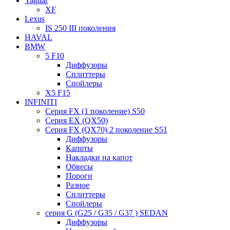
Yaguar
XF
Lexus
IS 250 III поколения
HAVAL
BMW
5 F10
Диффузоры
Сплиттеры
Спойлеры
X5 F15
INFINITI
Серия FX (1 поколение) S50
Серия EX (QX50)
Серия FX (QX70) 2 поколение S51
Диффузоры
Капоты
Накладки на капот
Обвесы
Пороги
Разное
Сплиттеры
Спойлеры
серия G (G25 / G35 / G37 ) SEDAN
Диффузоры