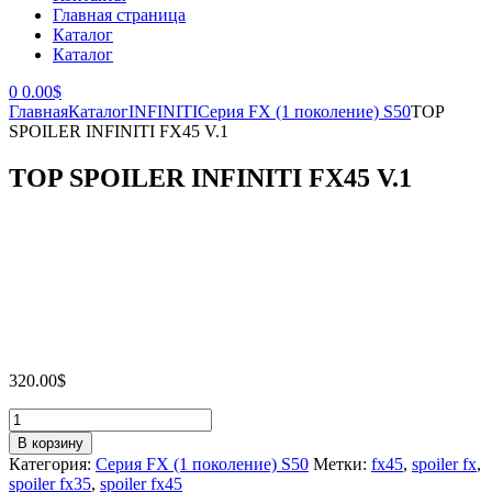
Главная страница
Каталог
Каталог
0
0.00
$
Главная
Каталог
INFINITI
Серия FX (1 поколение) S50
TOP
SPOILER INFINITI FX45 V.1
TOP SPOILER INFINITI FX45 V.1
320.00
$
Количество
товара
В корзину
TOP
Категория:
Серия FX (1 поколение) S50
Метки:
fx45
,
spoiler fx
,
SPOILER
spoiler fx35
,
spoiler fx45