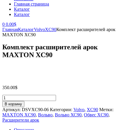
Главная страница
Каталог
Каталог
0
0.00
$
Главная
Каталог
Volvo
XC90
Комплект расширителей арок
MAXTON XC90
Комплект расширителей арок
MAXTON XC90
350.00
$
Количество
товара
В корзину
Комплект
Артикул:
DSVXC90-06
Категории:
Volvo
,
XC90
Метки:
расширителей
MAXTON XC90
,
Вольво
,
Вольво ХС90
,
Обвес XC90
,
арок
Расширители арок
MAXTON
XC90
Описание