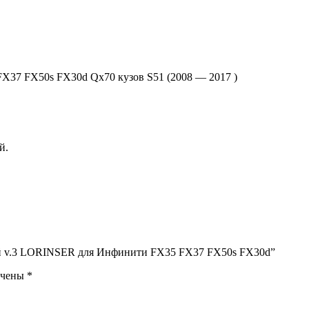
37 FX50s FX30d Qx70 кузов S51 (2008 — 2017 )
й.
ний v.3 LORINSER для Инфинити FX35 FX37 FX50s FX30d”
ечены
*