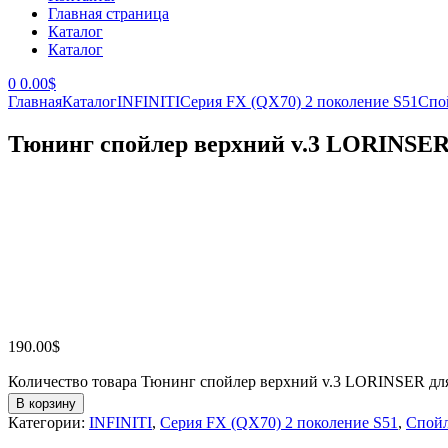
Главная страница
Каталог
Каталог
0
0.00
$
Главная
Каталог
INFINITI
Серия FX (QX70) 2 поколение S51
Спо
Тюнинг спойлер верхний v.3 LORINSER
190.00
$
Количество товара Тюнинг спойлер верхний v.3 LORINSER д
В корзину
Категории:
INFINITI
,
Серия FX (QX70) 2 поколение S51
,
Спой