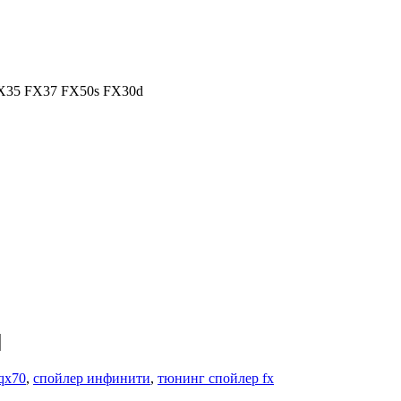
X35 FX37 FX50s FX30d
qx70
,
спойлер инфинити
,
тюнинг спойлер fx