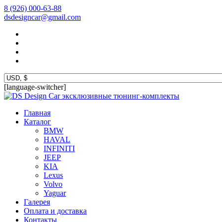
8 (926) 000-63-88
dsdesigncar@gmail.com
[language-switcher]
эксклюзивные тюнинг-комплекты
Главная
Каталог
BMW
HAVAL
INFINITI
JEEP
KIA
Lexus
Volvo
Yaguar
Галерея
Оплата и доставка
Контакты