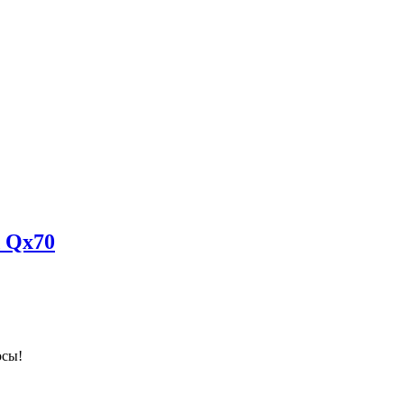
 Qx70
осы!