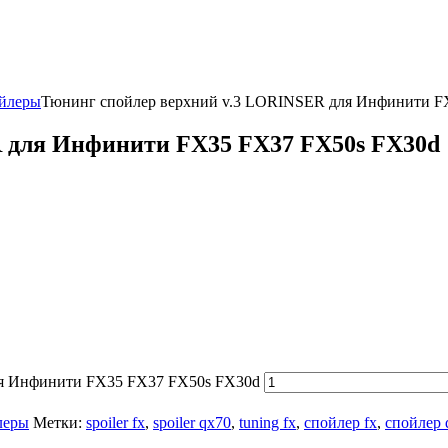
йлеры
Тюнинг спойлер верхний v.3 LORINSER для Инфинити F
 для Инфинити FX35 FX37 FX50s FX30d
ля Инфинити FX35 FX37 FX50s FX30d
леры
Метки:
spoiler fx
,
spoiler qx70
,
tuning fx
,
спойлер fx
,
спойлер 