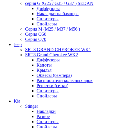
серия G (G25 / G35 / G37 ) SEDAN
Диффузоры
Накладки на бампера
Сплиттеры
Спойлеры
Серия M (M25 / M37 / M56 )
Серия Q50
Серия Q70
Jeep
SRT8 GRAND CHEROKEE WK1
SRT8 Grand Cherokee WK2
Диффузоры
Капоты
Крылья
Обвесы (бампера)
Расширители колесных арок
Решетки (сетки)
Сплиттеры
Спойлеры
Kia
Stinger
Накладки
Разное
Сплиттеры
Спойлеры