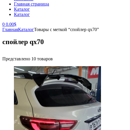
Главная страница
Каталог
Каталог
0
0.00
$
Главная
Каталог
Товары с меткой “спойлер qx70”
спойлер qx70
Представлено 10 товаров