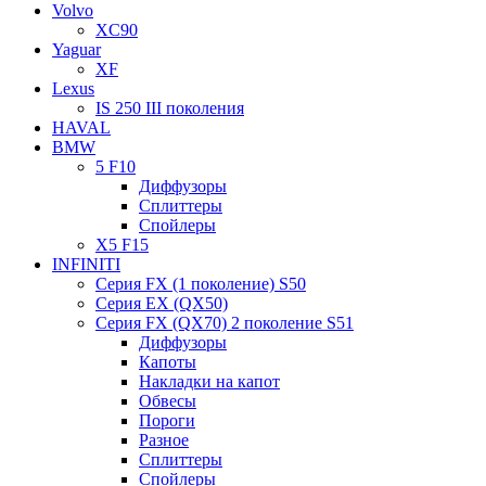
Volvo
XC90
Yaguar
XF
Lexus
IS 250 III поколения
HAVAL
BMW
5 F10
Диффузоры
Сплиттеры
Спойлеры
X5 F15
INFINITI
Серия FX (1 поколение) S50
Серия EX (QX50)
Серия FX (QX70) 2 поколение S51
Диффузоры
Капоты
Накладки на капот
Обвесы
Пороги
Разное
Сплиттеры
Спойлеры