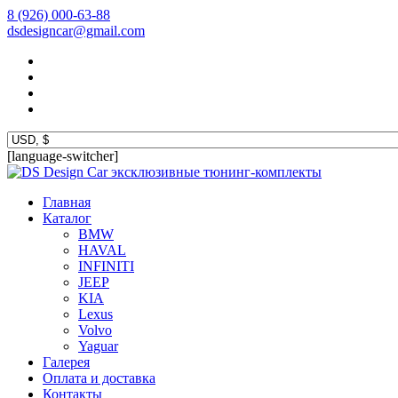
8 (926) 000-63-88
dsdesigncar@gmail.com
[language-switcher]
эксклюзивные тюнинг-комплекты
Главная
Каталог
BMW
HAVAL
INFINITI
JEEP
KIA
Lexus
Volvo
Yaguar
Галерея
Оплата и доставка
Контакты