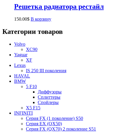
Решетка радиатора рестайл
150.00
$
В корзину
Категории товаров
Volvo
XC90
Yaguar
XF
Lexus
IS 250 III поколения
HAVAL
BMW
5 F10
Диффузоры
Сплиттеры
Спойлеры
X5 F15
INFINITI
Серия FX (1 поколение) S50
Серия EX (QX50)
Серия FX (QX70) 2 поколение S51