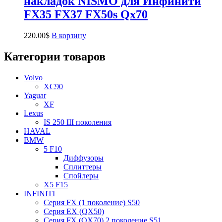
накладок NISMO для Инфинити
FX35 FX37 FX50s Qx70
220.00
$
В корзину
Категории товаров
Volvo
XC90
Yaguar
XF
Lexus
IS 250 III поколения
HAVAL
BMW
5 F10
Диффузоры
Сплиттеры
Спойлеры
X5 F15
INFINITI
Серия FX (1 поколение) S50
Серия EX (QX50)
Серия FX (QX70) 2 поколение S51