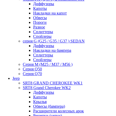
Диффузоры
Капоты
Накладки на капот
Обвесы
Пороги
Разное
Сплиттеры
Спойлеры
серия G (G25 / G35 / G37 ) SEDAN
Диффузоры
Накладки на бампера
Сплиттеры
Спойлеры
Серия M (M25 / M37 / M56 )
Серия Q50
Серия Q70
Jeep
SRT8 GRAND CHEROKEE WK1
SRT8 Grand Cherokee WK2
Диффузоры
Капоты
Крылья
Обвесы (бампера)
Расширители колесных арок
Решетки (сетки)