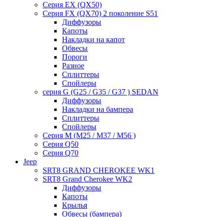
Серия EX (QX50)
Серия FX (QX70) 2 поколение S51
Диффузоры
Капоты
Накладки на капот
Обвесы
Пороги
Разное
Сплиттеры
Спойлеры
серия G (G25 / G35 / G37 ) SEDAN
Диффузоры
Накладки на бампера
Сплиттеры
Спойлеры
Серия M (M25 / M37 / M56 )
Серия Q50
Серия Q70
Jeep
SRT8 GRAND CHEROKEE WK1
SRT8 Grand Cherokee WK2
Диффузоры
Капоты
Крылья
Обвесы (бампера)