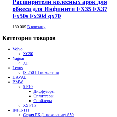
Расширители колесных арок для
обвеса для Инфинити FX35 FX37
Fx50s Fx30d qx70
180.00
$
В корзину
Категории товаров
Volvo
XC90
Yaguar
XF
Lexus
IS 250 III поколения
HAVAL
BMW
5 F10
Диффузоры
Сплиттеры
Спойлеры
X5 F15
INFINITI
Серия FX (1 поколение) S50