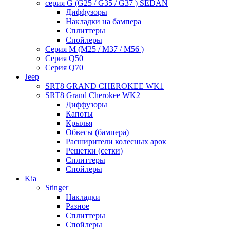
серия G (G25 / G35 / G37 ) SEDAN
Диффузоры
Накладки на бампера
Сплиттеры
Спойлеры
Серия M (M25 / M37 / M56 )
Серия Q50
Серия Q70
Jeep
SRT8 GRAND CHEROKEE WK1
SRT8 Grand Cherokee WK2
Диффузоры
Капоты
Крылья
Обвесы (бампера)
Расширители колесных арок
Решетки (сетки)
Сплиттеры
Спойлеры
Kia
Stinger
Накладки
Разное
Сплиттеры
Спойлеры