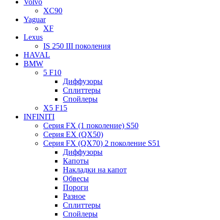
Volvo
XC90
Yaguar
XF
Lexus
IS 250 III поколения
HAVAL
BMW
5 F10
Диффузоры
Сплиттеры
Спойлеры
X5 F15
INFINITI
Серия FX (1 поколение) S50
Серия EX (QX50)
Серия FX (QX70) 2 поколение S51
Диффузоры
Капоты
Накладки на капот
Обвесы
Пороги
Разное
Сплиттеры
Спойлеры