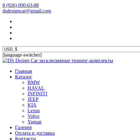
8 (926) 000-63-88
dsdesigncar@gmail.com
[language-switcher]
эксклюзивные тюнинг-комплекты
Главная
Каталог
BMW
HAVAL
INFINITI
JEEP
KIA
Lexus
Volvo
Yaguar
Галерея
Оплата и доставка
Контакты