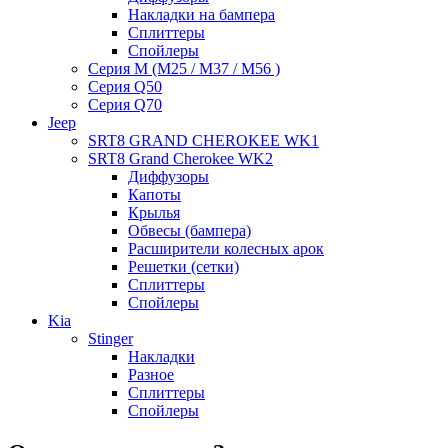
Накладки на бампера
Сплиттеры
Спойлеры
Серия M (M25 / M37 / M56 )
Серия Q50
Серия Q70
Jeep
SRT8 GRAND CHEROKEE WK1
SRT8 Grand Cherokee WK2
Диффузоры
Капоты
Крылья
Обвесы (бампера)
Расширители колесных арок
Решетки (сетки)
Сплиттеры
Спойлеры
Kia
Stinger
Накладки
Разное
Сплиттеры
Спойлеры