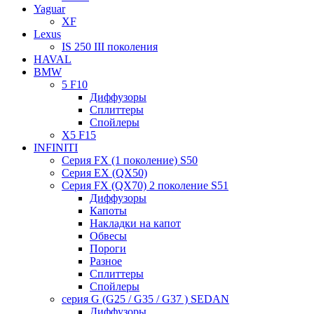
Yaguar
XF
Lexus
IS 250 III поколения
HAVAL
BMW
5 F10
Диффузоры
Сплиттеры
Спойлеры
X5 F15
INFINITI
Серия FX (1 поколение) S50
Серия EX (QX50)
Серия FX (QX70) 2 поколение S51
Диффузоры
Капоты
Накладки на капот
Обвесы
Пороги
Разное
Сплиттеры
Спойлеры
серия G (G25 / G35 / G37 ) SEDAN
Диффузоры