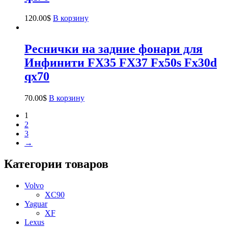
120.00
$
В корзину
Реснички на задние фонари для
Инфинити FX35 FX37 Fx50s Fx30d
qx70
70.00
$
В корзину
1
2
3
→
Категории товаров
Volvo
XC90
Yaguar
XF
Lexus