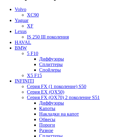
Volvo
XC90
Yaguar
XF
Lexus
IS 250 III поколения
HAVAL
BMW
5 F10
Диффузоры
Сплиттеры
Спойлеры
X5 F15
INFINITI
Серия FX (1 поколение) S50
Серия EX (QX50)
Серия FX (QX70) 2 поколение S51
Диффузоры
Капоты
Накладки на капот
Обвесы
Пороги
Разное
Сплиттеры